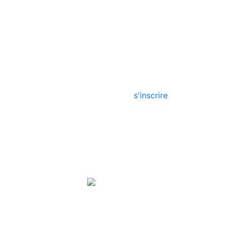
projets
à propos de nous
s'inscrire