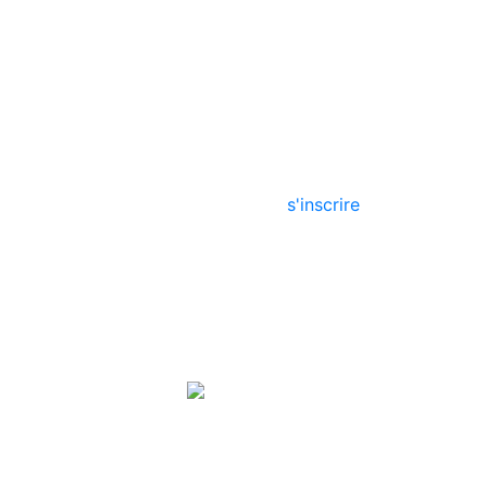
projets
à propos de nous
s'inscrire