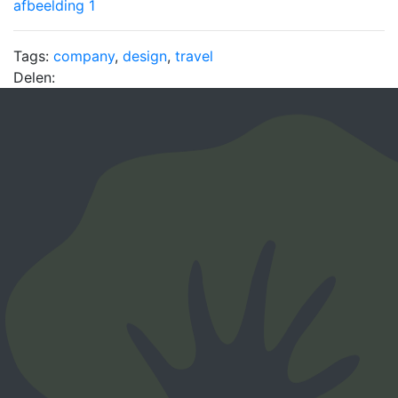
Tags:
company
,
design
,
travel
Delen: