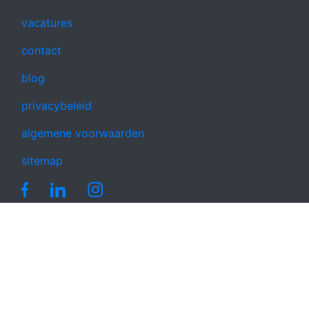
vacatures
contact
blog
privacybeleid
algemene voorwaarden
sitemap
© 2026 - Houthandel Paulussen - BE 0471 393 175 -
RPR Turnhout -
Cookievoorkeuren bijwerken
-
Inspira